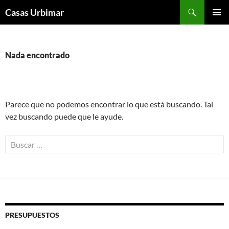
Saltar
Buscar
Casas Urbimar
al
MENÚ
contenido
PRIMAR
Nada encontrado
Parece que no podemos encontrar lo que está buscando. Tal
vez buscando puede que le ayude.
Buscar
por:
PRESUPUESTOS